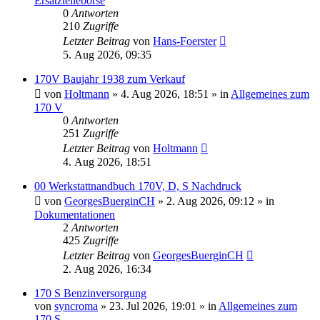
Ersatzteilebörse
0
Antworten
210
Zugriffe
Letzter Beitrag
von
Hans-Foerster
5. Aug 2026, 09:35
170V Baujahr 1938 zum Verkauf
von
Holtmann
»
4. Aug 2026, 18:51
» in
Allgemeines zum
170 V
0
Antworten
251
Zugriffe
Letzter Beitrag
von
Holtmann
4. Aug 2026, 18:51
00 Werkstattnandbuch 170V, D, S Nachdruck
von
GeorgesBuerginCH
»
2. Aug 2026, 09:12
» in
Dokumentationen
2
Antworten
425
Zugriffe
Letzter Beitrag
von
GeorgesBuerginCH
2. Aug 2026, 16:34
170 S Benzinversorgung
von
syncroma
»
23. Jul 2026, 19:01
» in
Allgemeines zum
170 S