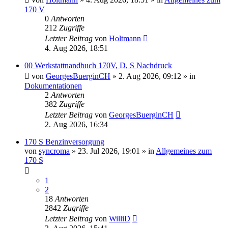
170 V
0
Antworten
212
Zugriffe
Letzter Beitrag
von
Holtmann
4. Aug 2026, 18:51
00 Werkstattnandbuch 170V, D, S Nachdruck
von
GeorgesBuerginCH
»
2. Aug 2026, 09:12
» in
Dokumentationen
2
Antworten
382
Zugriffe
Letzter Beitrag
von
GeorgesBuerginCH
2. Aug 2026, 16:34
170 S Benzinversorgung
von
syncroma
»
23. Jul 2026, 19:01
» in
Allgemeines zum
170 S
1
2
18
Antworten
2842
Zugriffe
Letzter Beitrag
von
WilliD