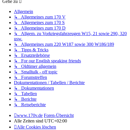
Gehe zu
Allgemein
↳ Allgemeines zum 170 V
↳ Allgemeines zum 170 S
↳ Allgemeines zum 170 D
↳ Allgem. zu Vorkriegsfahrzeugen W15, 21 sowie 290, 320
usw.
↳ Allgemeines zum 220 W187 sowie 300 W186/189
↳ Tipps & Tricks
↳ Ersatzteilebörse
↳ For our English speaking friends
↳ Oldtimer allgemein
↳ Smalltalk - off topic
↳ Forumstreffen
Dokumentationen / Tabellen / Berichte
↳ Dokumentationen
↳ Tabellen
↳ Berichte
↳ Reiseberichte
www.170v.de
Foren-Übersicht
Alle Zeiten sind
UTC+02:00
Alle Cookies löschen