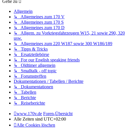
Gehe zu
Allgemein
↳ Allgemeines zum 170 V
↳ Allgemeines zum 170 S
↳ Allgemeines zum 170 D
↳ Allgem. zu Vorkriegsfahrzeugen W15, 21 sowie 290, 320
usw.
↳ Allgemeines zum 220 W187 sowie 300 W186/189
↳ Tipps & Tricks
↳ Ersatzteilebörse
↳ For our English speaking friends
↳ Oldtimer allgemein
↳ Smalltalk - off topic
↳ Forumstreffen
Dokumentationen / Tabellen / Berichte
↳ Dokumentationen
↳ Tabellen
↳ Berichte
↳ Reiseberichte
www.170v.de
Foren-Übersicht
Alle Zeiten sind
UTC+02:00
Alle Cookies löschen