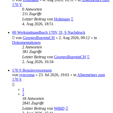
170 V
0
Antworten
211
Zugriffe
Letzter Beitrag
von
Holtmann
4. Aug 2026, 18:51
00 Werkstattnandbuch 170V, D, S Nachdruck
von
GeorgesBuerginCH
»
2. Aug 2026, 09:12
» in
Dokumentationen
2
Antworten
381
Zugriffe
Letzter Beitrag
von
GeorgesBuerginCH
2. Aug 2026, 16:34
170 S Benzinversorgung
von
syncroma
»
23. Jul 2026, 19:01
» in
Allgemeines zum
170 S
1
2
18
Antworten
2841
Zugriffe
Letzter Beitrag
von
WilliD