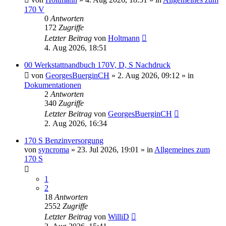
170 V
0
Antworten
172
Zugriffe
Letzter Beitrag
von
Holtmann
4. Aug 2026, 18:51
00 Werkstattnandbuch 170V, D, S Nachdruck
von
GeorgesBuerginCH
»
2. Aug 2026, 09:12
» in
Dokumentationen
2
Antworten
340
Zugriffe
Letzter Beitrag
von
GeorgesBuerginCH
2. Aug 2026, 16:34
170 S Benzinversorgung
von
syncroma
»
23. Jul 2026, 19:01
» in
Allgemeines zum
170 S
1
2
18
Antworten
2552
Zugriffe
Letzter Beitrag
von
WilliD