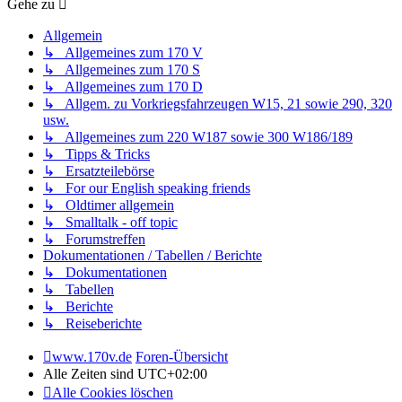
Gehe zu
Allgemein
↳ Allgemeines zum 170 V
↳ Allgemeines zum 170 S
↳ Allgemeines zum 170 D
↳ Allgem. zu Vorkriegsfahrzeugen W15, 21 sowie 290, 320
usw.
↳ Allgemeines zum 220 W187 sowie 300 W186/189
↳ Tipps & Tricks
↳ Ersatzteilebörse
↳ For our English speaking friends
↳ Oldtimer allgemein
↳ Smalltalk - off topic
↳ Forumstreffen
Dokumentationen / Tabellen / Berichte
↳ Dokumentationen
↳ Tabellen
↳ Berichte
↳ Reiseberichte
www.170v.de
Foren-Übersicht
Alle Zeiten sind
UTC+02:00
Alle Cookies löschen