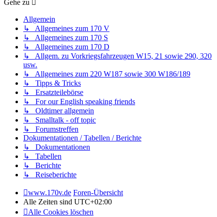
Gehe zu
Allgemein
↳ Allgemeines zum 170 V
↳ Allgemeines zum 170 S
↳ Allgemeines zum 170 D
↳ Allgem. zu Vorkriegsfahrzeugen W15, 21 sowie 290, 320
usw.
↳ Allgemeines zum 220 W187 sowie 300 W186/189
↳ Tipps & Tricks
↳ Ersatzteilebörse
↳ For our English speaking friends
↳ Oldtimer allgemein
↳ Smalltalk - off topic
↳ Forumstreffen
Dokumentationen / Tabellen / Berichte
↳ Dokumentationen
↳ Tabellen
↳ Berichte
↳ Reiseberichte
www.170v.de
Foren-Übersicht
Alle Zeiten sind
UTC+02:00
Alle Cookies löschen