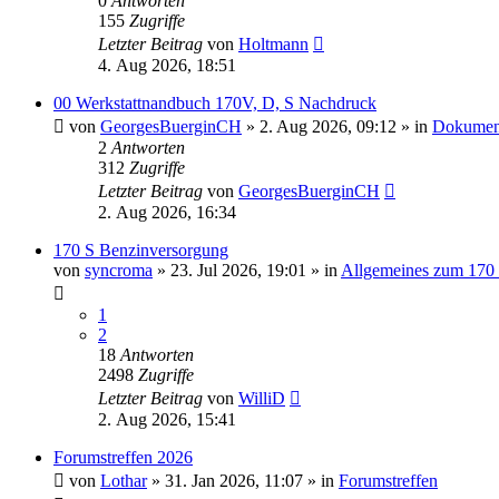
0
Antworten
155
Zugriffe
Letzter Beitrag
von
Holtmann
4. Aug 2026, 18:51
00 Werkstattnandbuch 170V, D, S Nachdruck
von
GeorgesBuerginCH
»
2. Aug 2026, 09:12
» in
Dokumen
2
Antworten
312
Zugriffe
Letzter Beitrag
von
GeorgesBuerginCH
2. Aug 2026, 16:34
170 S Benzinversorgung
von
syncroma
»
23. Jul 2026, 19:01
» in
Allgemeines zum 170
1
2
18
Antworten
2498
Zugriffe
Letzter Beitrag
von
WilliD
2. Aug 2026, 15:41
Forumstreffen 2026
von
Lothar
»
31. Jan 2026, 11:07
» in
Forumstreffen