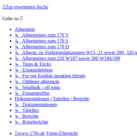
Zur erweiterten Suche
Gehe zu
Allgemein
↳ Allgemeines zum 170 V
↳ Allgemeines zum 170 S
↳ Allgemeines zum 170 D
↳ Allgem. zu Vorkriegsfahrzeugen W15, 21 sowie 290, 320 
↳ Allgemeines zum 220 W187 sowie 300 W186/189
↳ Tipps & Tricks
↳ Ersatzteilebörse
↳ For our English speaking friends
↳ Oldtimer allgemein
↳ Smalltalk - off topic
↳ Forumstreffen
Dokumentationen / Tabellen / Berichte
↳ Dokumentationen
↳ Tabellen
↳ Berichte
↳ Reiseberichte
www.170v.de
Foren-Übersicht