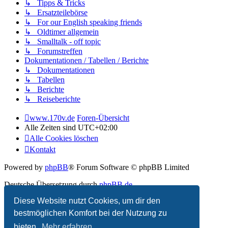
↳ Tipps & Tricks
↳ Ersatzteilebörse
↳ For our English speaking friends
↳ Oldtimer allgemein
↳ Smalltalk - off topic
↳ Forumstreffen
Dokumentationen / Tabellen / Berichte
↳ Dokumentationen
↳ Tabellen
↳ Berichte
↳ Reiseberichte
www.170v.de
Foren-Übersicht
Alle Zeiten sind
UTC+02:00
Alle Cookies löschen
Kontakt
Powered by
phpBB
® Forum Software © phpBB Limited
Deutsche Übersetzung durch
phpBB.de
Diese Website nutzt Cookies, um dir den
Datenschutz
|
Nutzungsbedingungen
bestmöglichen Komfort bei der Nutzung zu
bieten.
Mehr erfahren