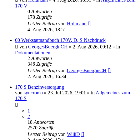
170 V
0
Antworten
178
Zugriffe
Letzter Beitrag
von
Holtmann
4. Aug 2026, 18:51
00 Werkstattnandbuch 170V, D, S Nachdruck
von
GeorgesBuerginCH
»
2. Aug 2026, 09:12
» in
Dokumentationen
2
Antworten
346
Zugriffe
Letzter Beitrag
von
GeorgesBuerginCH
2. Aug 2026, 16:34
170 S Benzinversorgung
von
syncroma
»
23. Jul 2026, 19:01
» in
Allgemeines zum
170 S
1
2
18
Antworten
2570
Zugriffe
Letzter Beitrag
von
WilliD