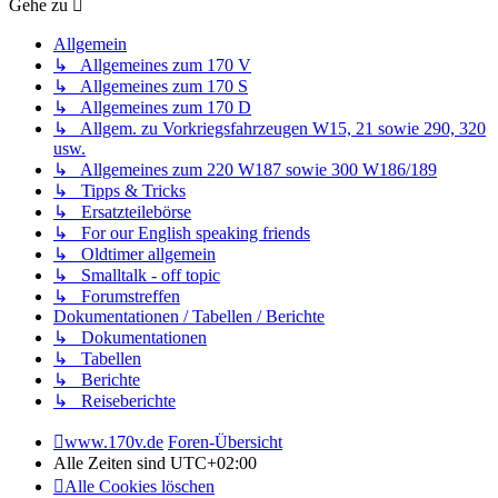
Gehe zu
Allgemein
↳ Allgemeines zum 170 V
↳ Allgemeines zum 170 S
↳ Allgemeines zum 170 D
↳ Allgem. zu Vorkriegsfahrzeugen W15, 21 sowie 290, 320
usw.
↳ Allgemeines zum 220 W187 sowie 300 W186/189
↳ Tipps & Tricks
↳ Ersatzteilebörse
↳ For our English speaking friends
↳ Oldtimer allgemein
↳ Smalltalk - off topic
↳ Forumstreffen
Dokumentationen / Tabellen / Berichte
↳ Dokumentationen
↳ Tabellen
↳ Berichte
↳ Reiseberichte
www.170v.de
Foren-Übersicht
Alle Zeiten sind
UTC+02:00
Alle Cookies löschen