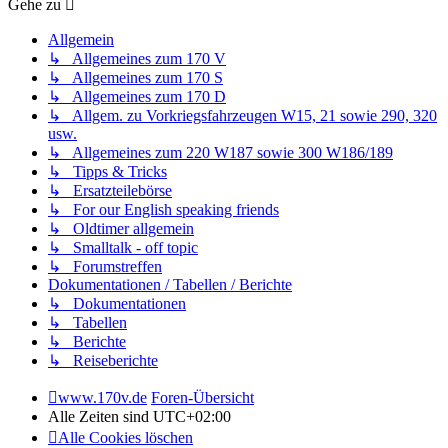
Gehe zu
Allgemein
↳ Allgemeines zum 170 V
↳ Allgemeines zum 170 S
↳ Allgemeines zum 170 D
↳ Allgem. zu Vorkriegsfahrzeugen W15, 21 sowie 290, 320
usw.
↳ Allgemeines zum 220 W187 sowie 300 W186/189
↳ Tipps & Tricks
↳ Ersatzteilebörse
↳ For our English speaking friends
↳ Oldtimer allgemein
↳ Smalltalk - off topic
↳ Forumstreffen
Dokumentationen / Tabellen / Berichte
↳ Dokumentationen
↳ Tabellen
↳ Berichte
↳ Reiseberichte
www.170v.de
Foren-Übersicht
Alle Zeiten sind
UTC+02:00
Alle Cookies löschen