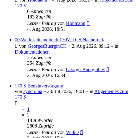
170 V
0
Antworten
183
Zugriffe
Letzter Beitrag
von
Holtmann
4. Aug 2026, 18:51
00 Werkstattnandbuch 170V, D, S Nachdruck
von
GeorgesBuerginCH
»
2. Aug 2026, 09:12
» in
Dokumentationen
2
Antworten
354
Zugriffe
Letzter Beitrag
von
GeorgesBuerginCH
2. Aug 2026, 16:34
170 S Benzinversorgung
von
syncroma
»
23. Jul 2026, 19:01
» in
Allgemeines zum
170 S
1
2
18
Antworten
2606
Zugriffe
Letzter Beitrag
von
WilliD