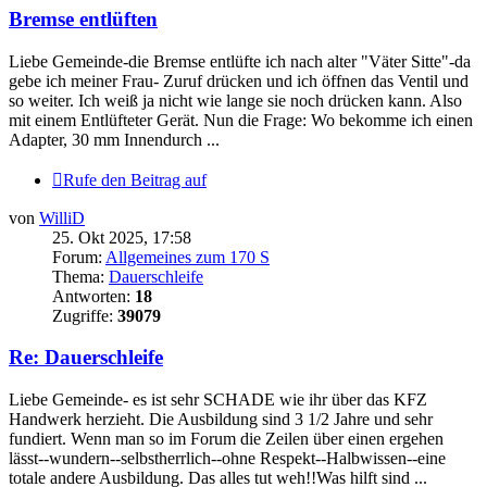
Bremse entlüften
Liebe Gemeinde-die Bremse entlüfte ich nach alter "Väter Sitte"-da
gebe ich meiner Frau- Zuruf drücken und ich öffnen das Ventil und
so weiter. Ich weiß ja nicht wie lange sie noch drücken kann. Also
mit einem Entlüfteter Gerät. Nun die Frage: Wo bekomme ich einen
Adapter, 30 mm Innendurch ...
Rufe den Beitrag auf
von
WilliD
25. Okt 2025, 17:58
Forum:
Allgemeines zum 170 S
Thema:
Dauerschleife
Antworten:
18
Zugriffe:
39079
Re: Dauerschleife
Liebe Gemeinde- es ist sehr SCHADE wie ihr über das KFZ
Handwerk herzieht. Die Ausbildung sind 3 1/2 Jahre und sehr
fundiert. Wenn man so im Forum die Zeilen über einen ergehen
lässt--wundern--selbstherrlich--ohne Respekt--Halbwissen--eine
totale andere Ausbildung. Das alles tut weh!!Was hilft sind ...