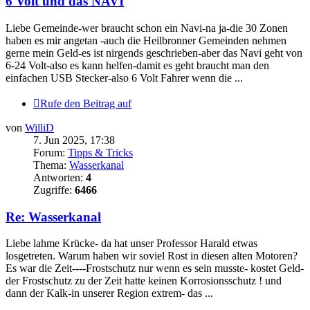
6 Volt und das NAVI
Liebe Gemeinde-wer braucht schon ein Navi-na ja-die 30 Zonen
haben es mir angetan -auch die Heilbronner Gemeinden nehmen
gerne mein Geld-es ist nirgends geschrieben-aber das Navi geht von
6-24 Volt-also es kann helfen-damit es geht braucht man den
einfachen USB Stecker-also 6 Volt Fahrer wenn die ...
Rufe den Beitrag auf
von
WilliD
7. Jun 2025, 17:38
Forum:
Tipps & Tricks
Thema:
Wasserkanal
Antworten:
4
Zugriffe:
6466
Re: Wasserkanal
Liebe lahme Krücke- da hat unser Professor Harald etwas
losgetreten. Warum haben wir soviel Rost in diesen alten Motoren?
Es war die Zeit----Frostschutz nur wenn es sein musste- kostet Geld-
der Frostschutz zu der Zeit hatte keinen Korrosionsschutz ! und
dann der Kalk-in unserer Region extrem- das ...