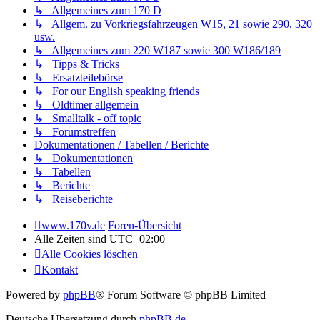
↳ Allgemeines zum 170 D
↳ Allgem. zu Vorkriegsfahrzeugen W15, 21 sowie 290, 320
usw.
↳ Allgemeines zum 220 W187 sowie 300 W186/189
↳ Tipps & Tricks
↳ Ersatzteilebörse
↳ For our English speaking friends
↳ Oldtimer allgemein
↳ Smalltalk - off topic
↳ Forumstreffen
Dokumentationen / Tabellen / Berichte
↳ Dokumentationen
↳ Tabellen
↳ Berichte
↳ Reiseberichte
www.170v.de
Foren-Übersicht
Alle Zeiten sind
UTC+02:00
Alle Cookies löschen
Kontakt
Powered by
phpBB
® Forum Software © phpBB Limited
Deutsche Übersetzung durch
phpBB.de