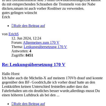
du mit entsprechenden Schrauben die Trommeln von der Nabe
dücken,ratsam ist auch vorher Rostlöser zu verwenden.
gutes gelingen wünscht
Erich
Rufe den Beitrag auf
von
ErichS
12. Jun 2024, 12:24
Forum:
Allgemeines zum 170 V
Thema:
Lenkungsübersetzung 170 V
Antworten:
4
Zugriffe:
8451
Re: Lenkungsübersetzung 170 V
Hallo Horst
Ich habe auch die Michelin-X auf meinem 170Vb drauf und konnte
gegenüber den BF- Goodrich,die ich vorher drauf hatte an den
Lenkkräften keinen Unterschied feststellen außer dass das
Fahrferhalten um ein deutliches besser wurde,allerdings musst Du
einen höheren Luftdruck als bei den ...
Rufe den Beitrag auf