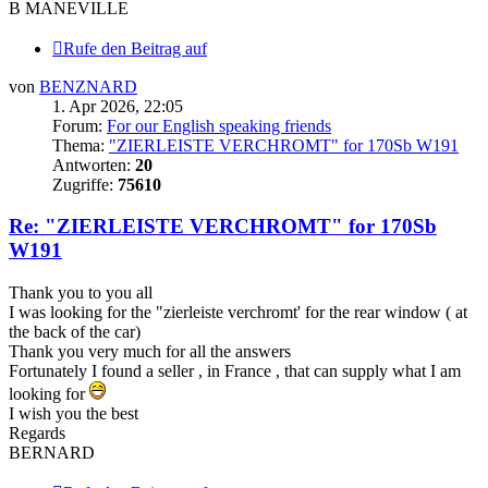
B MANEVILLE
Rufe den Beitrag auf
von
BENZNARD
1. Apr 2026, 22:05
Forum:
For our English speaking friends
Thema:
"ZIERLEISTE VERCHROMT" for 170Sb W191
Antworten:
20
Zugriffe:
75610
Re: "ZIERLEISTE VERCHROMT" for 170Sb
W191
Thank you to you all
I was looking for the "zierleiste verchromt' for the rear window ( at
the back of the car)
Thank you very much for all the answers
Fortunately I found a seller , in France , that can supply what I am
looking for
I wish you the best
Regards
BERNARD