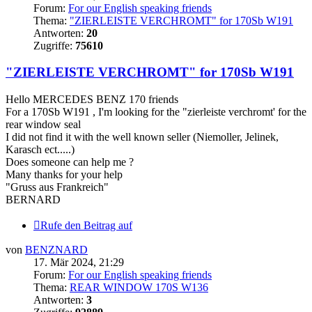
Forum:
For our English speaking friends
Thema:
"ZIERLEISTE VERCHROMT" for 170Sb W191
Antworten:
20
Zugriffe:
75610
"ZIERLEISTE VERCHROMT" for 170Sb W191
Hello MERCEDES BENZ 170 friends
For a 170Sb W191 , I'm looking for the "zierleiste verchromt' for the
rear window seal
I did not find it with the well known seller (Niemoller, Jelinek,
Karasch ect.....)
Does someone can help me ?
Many thanks for your help
"Gruss aus Frankreich"
BERNARD
Rufe den Beitrag auf
von
BENZNARD
17. Mär 2024, 21:29
Forum:
For our English speaking friends
Thema:
REAR WINDOW 170S W136
Antworten:
3