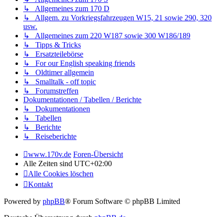
↳ Allgemeines zum 170 D
↳ Allgem. zu Vorkriegsfahrzeugen W15, 21 sowie 290, 320
usw.
↳ Allgemeines zum 220 W187 sowie 300 W186/189
↳ Tipps & Tricks
↳ Ersatzteilebörse
↳ For our English speaking friends
↳ Oldtimer allgemein
↳ Smalltalk - off topic
↳ Forumstreffen
Dokumentationen / Tabellen / Berichte
↳ Dokumentationen
↳ Tabellen
↳ Berichte
↳ Reiseberichte
www.170v.de
Foren-Übersicht
Alle Zeiten sind
UTC+02:00
Alle Cookies löschen
Kontakt
Powered by
phpBB
® Forum Software © phpBB Limited