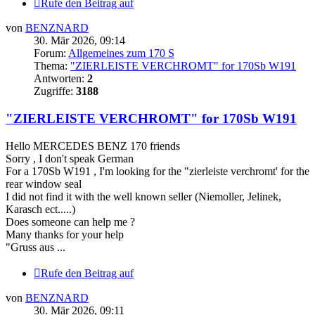
Rufe den Beitrag auf
von
BENZNARD
30. Mär 2026, 09:14
Forum:
Allgemeines zum 170 S
Thema:
"ZIERLEISTE VERCHROMT" for 170Sb W191
Antworten:
2
Zugriffe:
3188
"ZIERLEISTE VERCHROMT" for 170Sb W191
Hello MERCEDES BENZ 170 friends
Sorry , I don't speak German
For a 170Sb W191 , I'm looking for the "zierleiste verchromt' for the
rear window seal
I did not find it with the well known seller (Niemoller, Jelinek,
Karasch ect.....)
Does someone can help me ?
Many thanks for your help
"Gruss aus ...
Rufe den Beitrag auf
von
BENZNARD
30. Mär 2026, 09:11