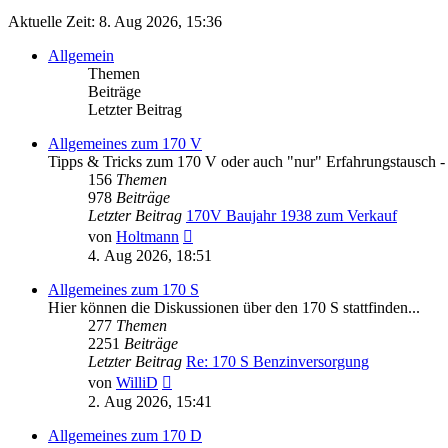
Aktuelle Zeit: 8. Aug 2026, 15:36
Allgemein
Themen
Beiträge
Letzter Beitrag
Allgemeines zum 170 V
Tipps & Tricks zum 170 V oder auch "nur" Erfahrungstausch - hie
156
Themen
978
Beiträge
Letzter Beitrag
170V Baujahr 1938 zum Verkauf
Neuester
von
Holtmann
Beitrag
4. Aug 2026, 18:51
Allgemeines zum 170 S
Hier können die Diskussionen über den 170 S stattfinden...
277
Themen
2251
Beiträge
Letzter Beitrag
Re: 170 S Benzinversorgung
Neuester
von
WilliD
Beitrag
2. Aug 2026, 15:41
Allgemeines zum 170 D