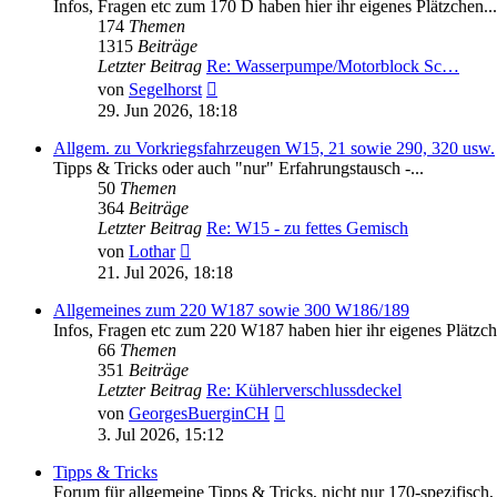
Infos, Fragen etc zum 170 D haben hier ihr eigenes Plätzchen...
174
Themen
1315
Beiträge
Letzter Beitrag
Re: Wasserpumpe/Motorblock Sc…
Neuester
von
Segelhorst
Beitrag
29. Jun 2026, 18:18
Allgem. zu Vorkriegsfahrzeugen W15, 21 sowie 290, 320 usw.
Tipps & Tricks oder auch "nur" Erfahrungstausch -...
50
Themen
364
Beiträge
Letzter Beitrag
Re: W15 - zu fettes Gemisch
Neuester
von
Lothar
Beitrag
21. Jul 2026, 18:18
Allgemeines zum 220 W187 sowie 300 W186/189
Infos, Fragen etc zum 220 W187 haben hier ihr eigenes Plätzch
66
Themen
351
Beiträge
Letzter Beitrag
Re: Kühlerverschlussdeckel
Neuester
von
GeorgesBuerginCH
Beitrag
3. Jul 2026, 15:12
Tipps & Tricks
Forum für allgemeine Tipps & Tricks, nicht nur 170-spezifisch, 