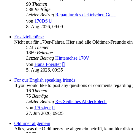
90
Themen
588
Beiträge
Letzter Beitrag
Reparatur des elektrischen Ge…
Neuester
von
170DS
Beitrag
8. Aug 2026, 09:09
Ersatzteilebörse
Nicht nur für 170er-Fahrer. Hier sind alle Oldtimer-Freunde ei
523
Themen
1869
Beiträge
Letzter Beitrag
Hinterachse 170V
Neuester
von
Hans-Foerster
Beitrag
5. Aug 2026, 09:35
For our English speaking friends
If you would like to post any questions or comments regarding 
16
Themen
75
Beiträge
Letzter Beitrag
Re: Seitliches Abdeckblech
Neuester
von
170ziger
Beitrag
27. Jun 2026, 09:25
Oldtimer allgemein
Alles, was die Oldtimerszene allgemein betrifft, kann hier disku