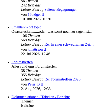
56
Themen
242
Beiträge
Letzter Beitrag
Seltene Begegnungen
Neuester
von
170ziger
Beitrag
10. Jun 2026, 10:30
Smalltalk - off topic
Quasselecke.........oder: was sonst noch zu sagen ist...
106
Themen
568
Beiträge
Letzter Beitrag
Re: In einer schwedischen Zei…
Neuester
von
jimattsson
Beitrag
22. Jul 2026, 17:46
Forumstreffen
Alles rund ums Forumstreffen
38
Themen
355
Beiträge
Letzter Beitrag
Re: Forumstreffen 2026
Neuester
von
Peter_B
Beitrag
2. Aug 2026, 12:38
Dokumentationen / Tabellen / Berichte
Themen
Beiträge