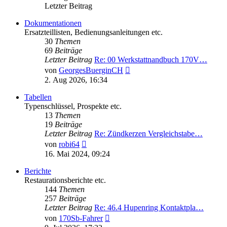
Letzter Beitrag
Dokumentationen
Ersatzteillisten, Bedienungsanleitungen etc.
30
Themen
69
Beiträge
Letzter Beitrag
Re: 00 Werkstattnandbuch 170V…
Neuester
von
GeorgesBuerginCH
Beitrag
2. Aug 2026, 16:34
Tabellen
Typenschlüssel, Prospekte etc.
13
Themen
19
Beiträge
Letzter Beitrag
Re: Zündkerzen Vergleichstabe…
Neuester
von
robi64
Beitrag
16. Mai 2024, 09:24
Berichte
Restaurationsberichte etc.
144
Themen
257
Beiträge
Letzter Beitrag
Re: 46.4 Hupenring Kontaktpla…
Neuester
von
170Sb-Fahrer
Beitrag