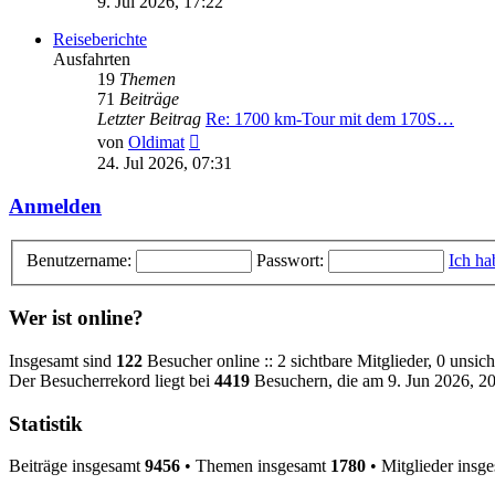
9. Jul 2026, 17:22
Reiseberichte
Ausfahrten
19
Themen
71
Beiträge
Letzter Beitrag
Re: 1700 km-Tour mit dem 170S…
Neuester
von
Oldimat
Beitrag
24. Jul 2026, 07:31
Anmelden
Benutzername:
Passwort:
Ich ha
Wer ist online?
Insgesamt sind
122
Besucher online :: 2 sichtbare Mitglieder, 0 unsi
Der Besucherrekord liegt bei
4419
Besuchern, die am 9. Jun 2026, 20:
Statistik
Beiträge insgesamt
9456
• Themen insgesamt
1780
• Mitglieder insg