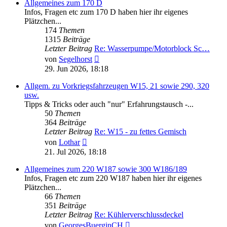
Allgemeines zum 170 D
Infos, Fragen etc zum 170 D haben hier ihr eigenes
Plätzchen...
174
Themen
1315
Beiträge
Letzter Beitrag
Re: Wasserpumpe/Motorblock Sc…
Neuester
von
Segelhorst
Beitrag
29. Jun 2026, 18:18
Allgem. zu Vorkriegsfahrzeugen W15, 21 sowie 290, 320
usw.
Tipps & Tricks oder auch "nur" Erfahrungstausch -...
50
Themen
364
Beiträge
Letzter Beitrag
Re: W15 - zu fettes Gemisch
Neuester
von
Lothar
Beitrag
21. Jul 2026, 18:18
Allgemeines zum 220 W187 sowie 300 W186/189
Infos, Fragen etc zum 220 W187 haben hier ihr eigenes
Plätzchen...
66
Themen
351
Beiträge
Letzter Beitrag
Re: Kühlerverschlussdeckel
Neuester
von
GeorgesBuerginCH