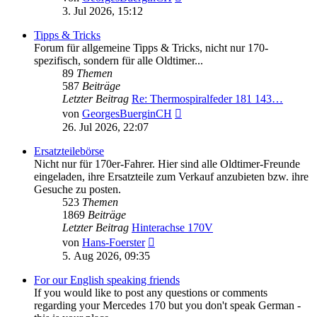
Beitrag
3. Jul 2026, 15:12
Tipps & Tricks
Forum für allgemeine Tipps & Tricks, nicht nur 170-
spezifisch, sondern für alle Oldtimer...
89
Themen
587
Beiträge
Letzter Beitrag
Re: Thermospiralfeder 181 143…
Neuester
von
GeorgesBuerginCH
Beitrag
26. Jul 2026, 22:07
Ersatzteilebörse
Nicht nur für 170er-Fahrer. Hier sind alle Oldtimer-Freunde
eingeladen, ihre Ersatzteile zum Verkauf anzubieten bzw. ihre
Gesuche zu posten.
523
Themen
1869
Beiträge
Letzter Beitrag
Hinterachse 170V
Neuester
von
Hans-Foerster
Beitrag
5. Aug 2026, 09:35
For our English speaking friends
If you would like to post any questions or comments
regarding your Mercedes 170 but you don't speak German -