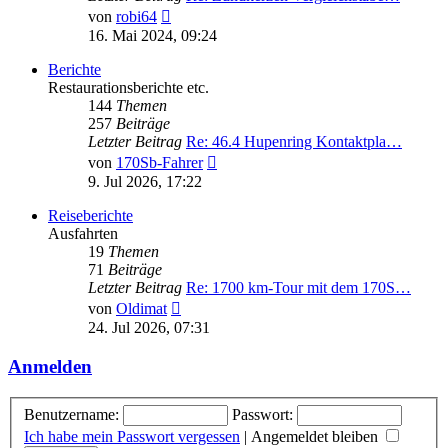
Neuester
von
robi64
Beitrag
16. Mai 2024, 09:24
Berichte
Restaurationsberichte etc.
144
Themen
257
Beiträge
Letzter Beitrag
Re: 46.4 Hupenring Kontaktpla…
Neuester
von
170Sb-Fahrer
Beitrag
9. Jul 2026, 17:22
Reiseberichte
Ausfahrten
19
Themen
71
Beiträge
Letzter Beitrag
Re: 1700 km-Tour mit dem 170S…
Neuester
von
Oldimat
Beitrag
24. Jul 2026, 07:31
Anmelden
Benutzername:
Passwort:
Ich habe mein Passwort vergessen
|
Angemeldet bleiben