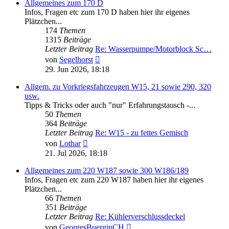
Allgemeines zum 170 D
Infos, Fragen etc zum 170 D haben hier ihr eigenes
Plätzchen...
174
Themen
1315
Beiträge
Letzter Beitrag
Re: Wasserpumpe/Motorblock Sc…
Neuester
von
Segelhorst
Beitrag
29. Jun 2026, 18:18
Allgem. zu Vorkriegsfahrzeugen W15, 21 sowie 290, 320
usw.
Tipps & Tricks oder auch "nur" Erfahrungstausch -...
50
Themen
364
Beiträge
Letzter Beitrag
Re: W15 - zu fettes Gemisch
Neuester
von
Lothar
Beitrag
21. Jul 2026, 18:18
Allgemeines zum 220 W187 sowie 300 W186/189
Infos, Fragen etc zum 220 W187 haben hier ihr eigenes
Plätzchen...
66
Themen
351
Beiträge
Letzter Beitrag
Re: Kühlerverschlussdeckel
Neuester
von
GeorgesBuerginCH