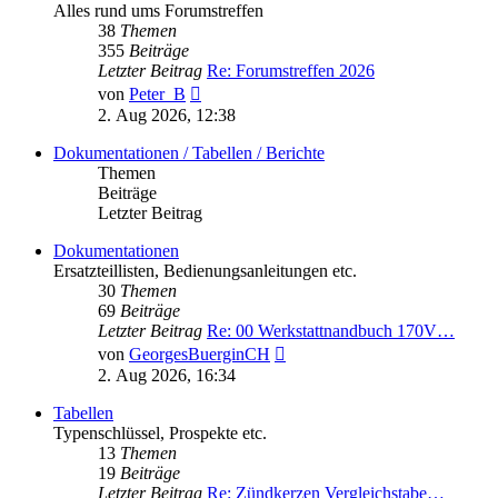
Alles rund ums Forumstreffen
38
Themen
355
Beiträge
Letzter Beitrag
Re: Forumstreffen 2026
Neuester
von
Peter_B
Beitrag
2. Aug 2026, 12:38
Dokumentationen / Tabellen / Berichte
Themen
Beiträge
Letzter Beitrag
Dokumentationen
Ersatzteillisten, Bedienungsanleitungen etc.
30
Themen
69
Beiträge
Letzter Beitrag
Re: 00 Werkstattnandbuch 170V…
Neuester
von
GeorgesBuerginCH
Beitrag
2. Aug 2026, 16:34
Tabellen
Typenschlüssel, Prospekte etc.
13
Themen
19
Beiträge
Letzter Beitrag
Re: Zündkerzen Vergleichstabe…