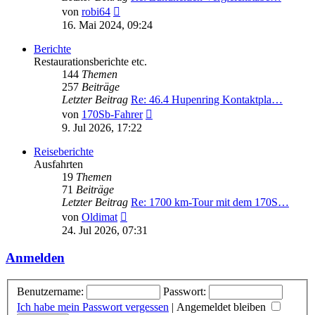
Neuester
von
robi64
Beitrag
16. Mai 2024, 09:24
Berichte
Restaurationsberichte etc.
144
Themen
257
Beiträge
Letzter Beitrag
Re: 46.4 Hupenring Kontaktpla…
Neuester
von
170Sb-Fahrer
Beitrag
9. Jul 2026, 17:22
Reiseberichte
Ausfahrten
19
Themen
71
Beiträge
Letzter Beitrag
Re: 1700 km-Tour mit dem 170S…
Neuester
von
Oldimat
Beitrag
24. Jul 2026, 07:31
Anmelden
Benutzername:
Passwort:
Ich habe mein Passwort vergessen
|
Angemeldet bleiben