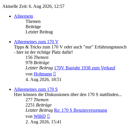
Aktuelle Zeit: 6. Aug 2026, 12:57
Allgemein
Themen
Beiträge
Letzter Beitrag
Allgemeines zum 170 V
Tipps & Tricks zum 170 V oder auch "nur" Erfahrungstausch
- hier ist der richtige Platz dafür!
156
Themen
978
Beiträge
Letzter Beitrag
170V Baujahr 1938 zum Verkauf
Neuester
von
Holtmann
Beitrag
4. Aug 2026, 18:51
Allgemeines zum 170 S
Hier können die Diskussionen über den 170 S stattfinden...
277
Themen
2251
Beiträge
Letzter Beitrag
Re: 170 S Benzinversorgung
Neuester
von
WilliD
Beitrag
2. Aug 2026, 15:41