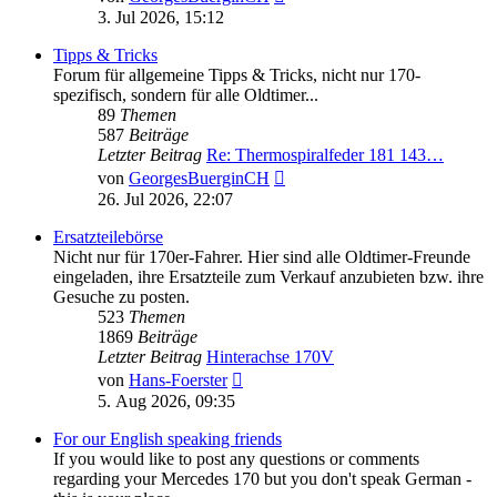
Beitrag
3. Jul 2026, 15:12
Tipps & Tricks
Forum für allgemeine Tipps & Tricks, nicht nur 170-
spezifisch, sondern für alle Oldtimer...
89
Themen
587
Beiträge
Letzter Beitrag
Re: Thermospiralfeder 181 143…
Neuester
von
GeorgesBuerginCH
Beitrag
26. Jul 2026, 22:07
Ersatzteilebörse
Nicht nur für 170er-Fahrer. Hier sind alle Oldtimer-Freunde
eingeladen, ihre Ersatzteile zum Verkauf anzubieten bzw. ihre
Gesuche zu posten.
523
Themen
1869
Beiträge
Letzter Beitrag
Hinterachse 170V
Neuester
von
Hans-Foerster
Beitrag
5. Aug 2026, 09:35
For our English speaking friends
If you would like to post any questions or comments
regarding your Mercedes 170 but you don't speak German -