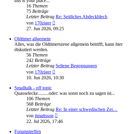
this is your place...
16
Themen
75
Beiträge
Letzter Beitrag
Re: Seitliches Abdeckblech
Neuester
von
170ziger
Beitrag
27. Jun 2026, 09:25
Oldtimer allgemein
Alles, was die Oldtimerszene allgemein betrifft, kann hier
diskutiert werden.
56
Themen
242
Beiträge
Letzter Beitrag
Seltene Begegnungen
Neuester
von
170ziger
Beitrag
10. Jun 2026, 10:30
Smalltalk - off topic
Quasselecke.........oder: was sonst noch zu sagen ist...
106
Themen
568
Beiträge
Letzter Beitrag
Re: In einer schwedischen Zei…
Neuester
von
jimattsson
Beitrag
22. Jul 2026, 17:46
Forumstreffen