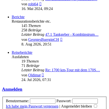
Neuester
von
robi64
Beitrag
16. Mai 2024, 09:24
Berichte
Restaurationsberichte etc.
145
Themen
258
Beiträge
Letzter Beitrag
47.1 Tankgeber - Kombiinstrum…
Neuester
von
GeorgesBuerginCH
Beitrag
8. Aug 2026, 20:51
Reiseberichte
Ausfahrten
19
Themen
71
Beiträge
Letzter Beitrag
Re: 1700 km-Tour mit dem 170S…
Neuester
von
Oldimat
Beitrag
24. Jul 2026, 07:31
Anmelden
Benutzername:
Passwort:
Ich habe mein Passwort vergessen
|
Angemeldet bleiben