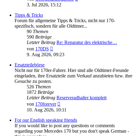
Beitrag
3. Jul 2026, 15:12
Tipps & Tricks
Forum für allgemeine Tipps & Tricks, nicht nur 170-
spezifisch, sondern für alle Oldtimer...
90
Themen
590
Beiträge
Letzter Beitrag
Re: Reparatur des elektrische…
Neuester
von
170DS
Beitrag
9. Aug 2026, 09:23
Ersatzteilebörse
Nicht nur für 170er-Fahrer. Hier sind alle Oldtimer-Freunde
eingeladen, ihre Ersatzteile zum Verkauf anzubieten bzw. ihre
Gesuche zu posten.
526
Themen
1872
Beiträge
Letzter Beitrag
Reserveradhalter komplett
Neuester
von
170forever
Beitrag
10. Aug 2026, 10:11
For our English speaking friends
If you would like to post any questions or comments
regarding your Mercedes 170 but you don't speak German -