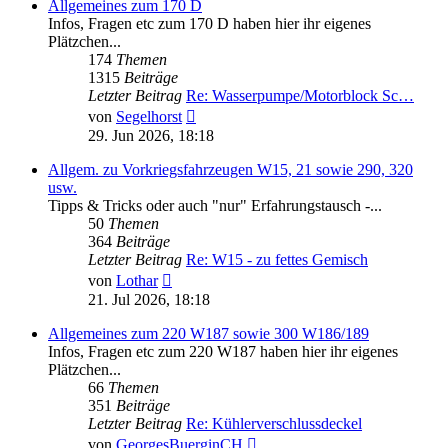
Allgemeines zum 170 D
Infos, Fragen etc zum 170 D haben hier ihr eigenes
Plätzchen...
174
Themen
1315
Beiträge
Letzter Beitrag
Re: Wasserpumpe/Motorblock Sc…
Neuester
von
Segelhorst
Beitrag
29. Jun 2026, 18:18
Allgem. zu Vorkriegsfahrzeugen W15, 21 sowie 290, 320
usw.
Tipps & Tricks oder auch "nur" Erfahrungstausch -...
50
Themen
364
Beiträge
Letzter Beitrag
Re: W15 - zu fettes Gemisch
Neuester
von
Lothar
Beitrag
21. Jul 2026, 18:18
Allgemeines zum 220 W187 sowie 300 W186/189
Infos, Fragen etc zum 220 W187 haben hier ihr eigenes
Plätzchen...
66
Themen
351
Beiträge
Letzter Beitrag
Re: Kühlerverschlussdeckel
Neuester
von
GeorgesBuerginCH