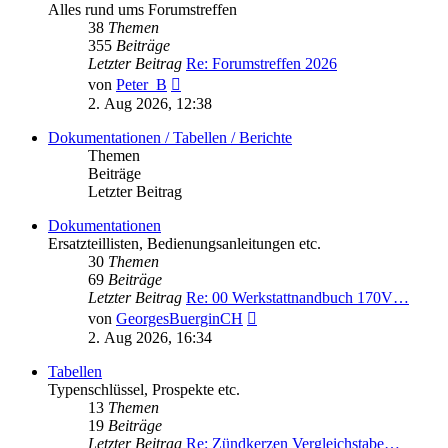
Alles rund ums Forumstreffen
38
Themen
355
Beiträge
Letzter Beitrag
Re: Forumstreffen 2026
Neuester
von
Peter_B
Beitrag
2. Aug 2026, 12:38
Dokumentationen / Tabellen / Berichte
Themen
Beiträge
Letzter Beitrag
Dokumentationen
Ersatzteillisten, Bedienungsanleitungen etc.
30
Themen
69
Beiträge
Letzter Beitrag
Re: 00 Werkstattnandbuch 170V…
Neuester
von
GeorgesBuerginCH
Beitrag
2. Aug 2026, 16:34
Tabellen
Typenschlüssel, Prospekte etc.
13
Themen
19
Beiträge
Letzter Beitrag
Re: Zündkerzen Vergleichstabe…