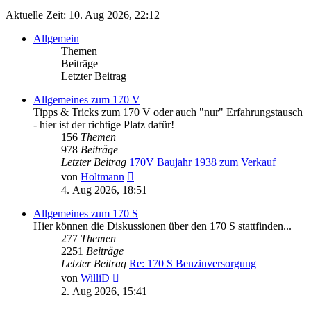
Aktuelle Zeit: 10. Aug 2026, 22:12
Allgemein
Themen
Beiträge
Letzter Beitrag
Allgemeines zum 170 V
Tipps & Tricks zum 170 V oder auch "nur" Erfahrungstausch
- hier ist der richtige Platz dafür!
156
Themen
978
Beiträge
Letzter Beitrag
170V Baujahr 1938 zum Verkauf
Neuester
von
Holtmann
Beitrag
4. Aug 2026, 18:51
Allgemeines zum 170 S
Hier können die Diskussionen über den 170 S stattfinden...
277
Themen
2251
Beiträge
Letzter Beitrag
Re: 170 S Benzinversorgung
Neuester
von
WilliD
Beitrag
2. Aug 2026, 15:41