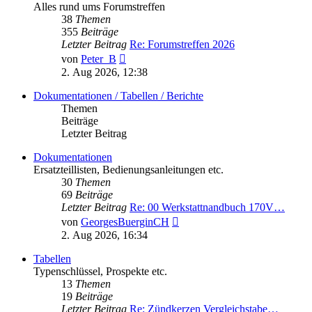
Alles rund ums Forumstreffen
38
Themen
355
Beiträge
Letzter Beitrag
Re: Forumstreffen 2026
Neuester
von
Peter_B
Beitrag
2. Aug 2026, 12:38
Dokumentationen / Tabellen / Berichte
Themen
Beiträge
Letzter Beitrag
Dokumentationen
Ersatzteillisten, Bedienungsanleitungen etc.
30
Themen
69
Beiträge
Letzter Beitrag
Re: 00 Werkstattnandbuch 170V…
Neuester
von
GeorgesBuerginCH
Beitrag
2. Aug 2026, 16:34
Tabellen
Typenschlüssel, Prospekte etc.
13
Themen
19
Beiträge
Letzter Beitrag
Re: Zündkerzen Vergleichstabe…