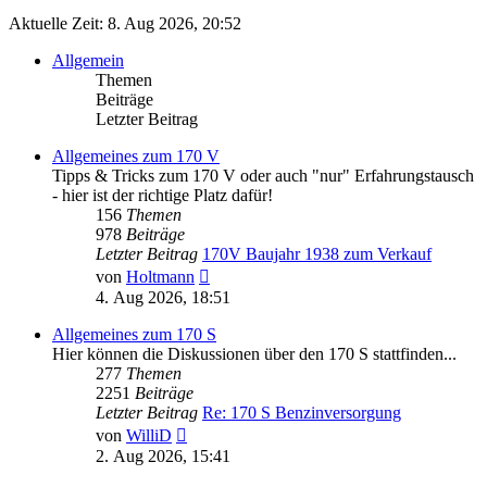
Aktuelle Zeit: 8. Aug 2026, 20:52
Allgemein
Themen
Beiträge
Letzter Beitrag
Allgemeines zum 170 V
Tipps & Tricks zum 170 V oder auch "nur" Erfahrungstausch
- hier ist der richtige Platz dafür!
156
Themen
978
Beiträge
Letzter Beitrag
170V Baujahr 1938 zum Verkauf
Neuester
von
Holtmann
Beitrag
4. Aug 2026, 18:51
Allgemeines zum 170 S
Hier können die Diskussionen über den 170 S stattfinden...
277
Themen
2251
Beiträge
Letzter Beitrag
Re: 170 S Benzinversorgung
Neuester
von
WilliD
Beitrag
2. Aug 2026, 15:41