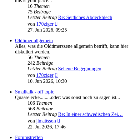
this is your place...
16
Themen
75
Beiträge
Letzter Beitrag
Re: Seitliches Abdeckblech
Neuester
von
170ziger
Beitrag
27. Jun 2026, 09:25
Oldtimer allgemein
Alles, was die Oldtimerszene allgemein betrifft, kann hier
diskutiert werden.
56
Themen
242
Beiträge
Letzter Beitrag
Seltene Begegnungen
Neuester
von
170ziger
Beitrag
10. Jun 2026, 10:30
Smalltalk - off topic
Quasselecke.........oder: was sonst noch zu sagen ist...
106
Themen
568
Beiträge
Letzter Beitrag
Re: In einer schwedischen Zei…
Neuester
von
jimattsson
Beitrag
22. Jul 2026, 17:46
Forumstreffen