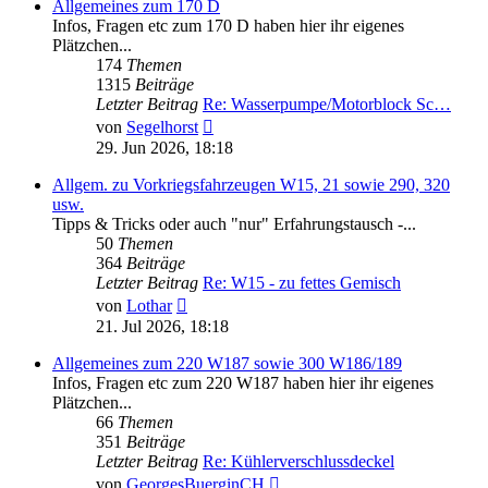
Allgemeines zum 170 D
Infos, Fragen etc zum 170 D haben hier ihr eigenes
Plätzchen...
174
Themen
1315
Beiträge
Letzter Beitrag
Re: Wasserpumpe/Motorblock Sc…
Neuester
von
Segelhorst
Beitrag
29. Jun 2026, 18:18
Allgem. zu Vorkriegsfahrzeugen W15, 21 sowie 290, 320
usw.
Tipps & Tricks oder auch "nur" Erfahrungstausch -...
50
Themen
364
Beiträge
Letzter Beitrag
Re: W15 - zu fettes Gemisch
Neuester
von
Lothar
Beitrag
21. Jul 2026, 18:18
Allgemeines zum 220 W187 sowie 300 W186/189
Infos, Fragen etc zum 220 W187 haben hier ihr eigenes
Plätzchen...
66
Themen
351
Beiträge
Letzter Beitrag
Re: Kühlerverschlussdeckel
Neuester
von
GeorgesBuerginCH