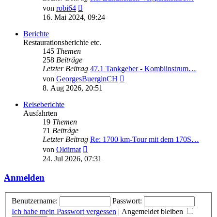
Neuester
von
robi64
Beitrag
16. Mai 2024, 09:24
Berichte
Restaurationsberichte etc.
145
Themen
258
Beiträge
Letzter Beitrag
47.1 Tankgeber - Kombiinstrum…
Neuester
von
GeorgesBuerginCH
Beitrag
8. Aug 2026, 20:51
Reiseberichte
Ausfahrten
19
Themen
71
Beiträge
Letzter Beitrag
Re: 1700 km-Tour mit dem 170S…
Neuester
von
Oldimat
Beitrag
24. Jul 2026, 07:31
Anmelden
Benutzername:
Passwort:
Ich habe mein Passwort vergessen
|
Angemeldet bleiben