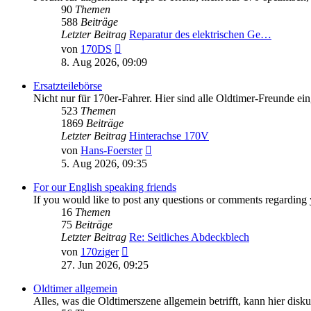
90
Themen
588
Beiträge
Letzter Beitrag
Reparatur des elektrischen Ge…
Neuester
von
170DS
Beitrag
8. Aug 2026, 09:09
Ersatzteilebörse
Nicht nur für 170er-Fahrer. Hier sind alle Oldtimer-Freunde ei
523
Themen
1869
Beiträge
Letzter Beitrag
Hinterachse 170V
Neuester
von
Hans-Foerster
Beitrag
5. Aug 2026, 09:35
For our English speaking friends
If you would like to post any questions or comments regarding 
16
Themen
75
Beiträge
Letzter Beitrag
Re: Seitliches Abdeckblech
Neuester
von
170ziger
Beitrag
27. Jun 2026, 09:25
Oldtimer allgemein
Alles, was die Oldtimerszene allgemein betrifft, kann hier disku