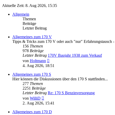
Aktuelle Zeit: 8. Aug 2026, 15:35
Allgemein
Themen
Beiträge
Letzter Beitrag
Allgemeines zum 170 V
Tipps & Tricks zum 170 V oder auch "nur" Erfahrungstausch - hie
156
Themen
978
Beiträge
Letzter Beitrag
170V Baujahr 1938 zum Verkauf
Neuester
von
Holtmann
Beitrag
4. Aug 2026, 18:51
Allgemeines zum 170 S
Hier können die Diskussionen über den 170 S stattfinden...
277
Themen
2251
Beiträge
Letzter Beitrag
Re: 170 S Benzinversorgung
Neuester
von
WilliD
Beitrag
2. Aug 2026, 15:41
Allgemeines zum 170 D