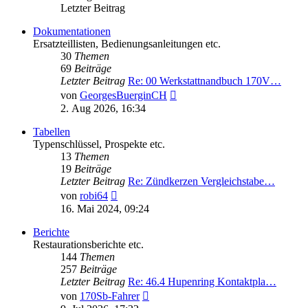
Letzter Beitrag
Dokumentationen
Ersatzteillisten, Bedienungsanleitungen etc.
30
Themen
69
Beiträge
Letzter Beitrag
Re: 00 Werkstattnandbuch 170V…
Neuester
von
GeorgesBuerginCH
Beitrag
2. Aug 2026, 16:34
Tabellen
Typenschlüssel, Prospekte etc.
13
Themen
19
Beiträge
Letzter Beitrag
Re: Zündkerzen Vergleichstabe…
Neuester
von
robi64
Beitrag
16. Mai 2024, 09:24
Berichte
Restaurationsberichte etc.
144
Themen
257
Beiträge
Letzter Beitrag
Re: 46.4 Hupenring Kontaktpla…
Neuester
von
170Sb-Fahrer
Beitrag