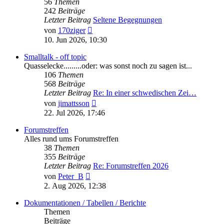
56
Themen
242
Beiträge
Letzter Beitrag
Seltene Begegnungen
Neuester
von
170ziger
Beitrag
10. Jun 2026, 10:30
Smalltalk - off topic
Quasselecke.........oder: was sonst noch zu sagen ist...
106
Themen
568
Beiträge
Letzter Beitrag
Re: In einer schwedischen Zei…
Neuester
von
jimattsson
Beitrag
22. Jul 2026, 17:46
Forumstreffen
Alles rund ums Forumstreffen
38
Themen
355
Beiträge
Letzter Beitrag
Re: Forumstreffen 2026
Neuester
von
Peter_B
Beitrag
2. Aug 2026, 12:38
Dokumentationen / Tabellen / Berichte
Themen
Beiträge