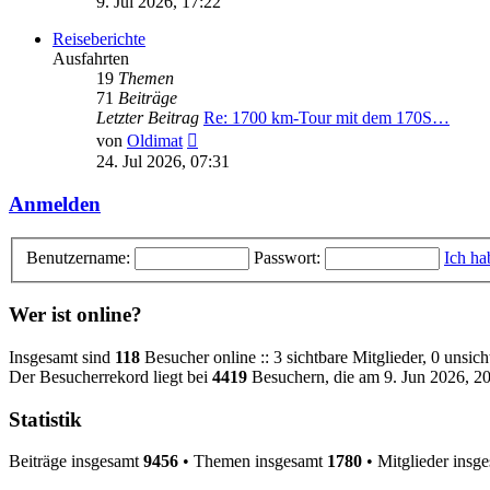
9. Jul 2026, 17:22
Reiseberichte
Ausfahrten
19
Themen
71
Beiträge
Letzter Beitrag
Re: 1700 km-Tour mit dem 170S…
Neuester
von
Oldimat
Beitrag
24. Jul 2026, 07:31
Anmelden
Benutzername:
Passwort:
Ich ha
Wer ist online?
Insgesamt sind
118
Besucher online :: 3 sichtbare Mitglieder, 0 unsic
Der Besucherrekord liegt bei
4419
Besuchern, die am 9. Jun 2026, 20:
Statistik
Beiträge insgesamt
9456
• Themen insgesamt
1780
• Mitglieder insg