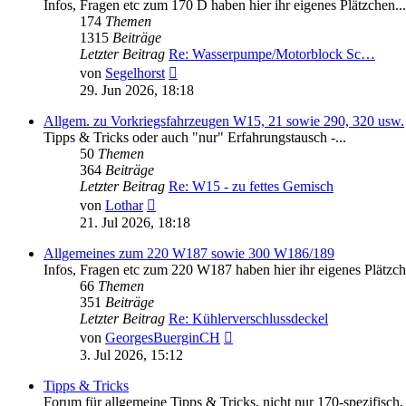
Infos, Fragen etc zum 170 D haben hier ihr eigenes Plätzchen...
174
Themen
1315
Beiträge
Letzter Beitrag
Re: Wasserpumpe/Motorblock Sc…
Neuester
von
Segelhorst
Beitrag
29. Jun 2026, 18:18
Allgem. zu Vorkriegsfahrzeugen W15, 21 sowie 290, 320 usw.
Tipps & Tricks oder auch "nur" Erfahrungstausch -...
50
Themen
364
Beiträge
Letzter Beitrag
Re: W15 - zu fettes Gemisch
Neuester
von
Lothar
Beitrag
21. Jul 2026, 18:18
Allgemeines zum 220 W187 sowie 300 W186/189
Infos, Fragen etc zum 220 W187 haben hier ihr eigenes Plätzch
66
Themen
351
Beiträge
Letzter Beitrag
Re: Kühlerverschlussdeckel
Neuester
von
GeorgesBuerginCH
Beitrag
3. Jul 2026, 15:12
Tipps & Tricks
Forum für allgemeine Tipps & Tricks, nicht nur 170-spezifisch, 