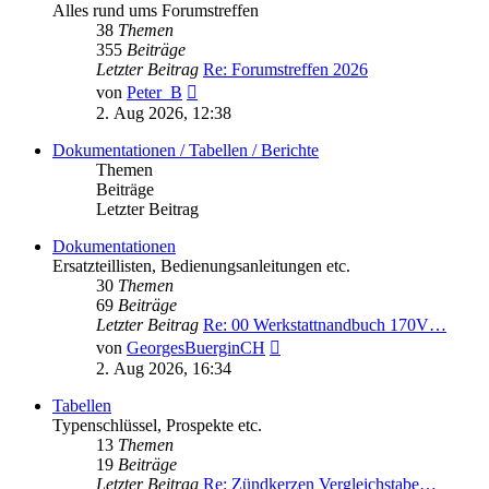
Alles rund ums Forumstreffen
38
Themen
355
Beiträge
Letzter Beitrag
Re: Forumstreffen 2026
Neuester
von
Peter_B
Beitrag
2. Aug 2026, 12:38
Dokumentationen / Tabellen / Berichte
Themen
Beiträge
Letzter Beitrag
Dokumentationen
Ersatzteillisten, Bedienungsanleitungen etc.
30
Themen
69
Beiträge
Letzter Beitrag
Re: 00 Werkstattnandbuch 170V…
Neuester
von
GeorgesBuerginCH
Beitrag
2. Aug 2026, 16:34
Tabellen
Typenschlüssel, Prospekte etc.
13
Themen
19
Beiträge
Letzter Beitrag
Re: Zündkerzen Vergleichstabe…