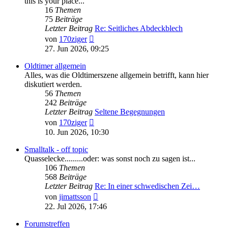
this is your place...
16
Themen
75
Beiträge
Letzter Beitrag
Re: Seitliches Abdeckblech
Neuester
von
170ziger
Beitrag
27. Jun 2026, 09:25
Oldtimer allgemein
Alles, was die Oldtimerszene allgemein betrifft, kann hier
diskutiert werden.
56
Themen
242
Beiträge
Letzter Beitrag
Seltene Begegnungen
Neuester
von
170ziger
Beitrag
10. Jun 2026, 10:30
Smalltalk - off topic
Quasselecke.........oder: was sonst noch zu sagen ist...
106
Themen
568
Beiträge
Letzter Beitrag
Re: In einer schwedischen Zei…
Neuester
von
jimattsson
Beitrag
22. Jul 2026, 17:46
Forumstreffen