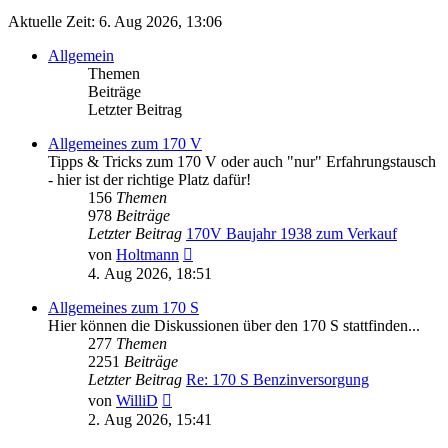
Aktuelle Zeit: 6. Aug 2026, 13:06
Allgemein
Themen
Beiträge
Letzter Beitrag
Allgemeines zum 170 V
Tipps & Tricks zum 170 V oder auch "nur" Erfahrungstausch
- hier ist der richtige Platz dafür!
156
Themen
978
Beiträge
Letzter Beitrag
170V Baujahr 1938 zum Verkauf
Neuester
von
Holtmann
Beitrag
4. Aug 2026, 18:51
Allgemeines zum 170 S
Hier können die Diskussionen über den 170 S stattfinden...
277
Themen
2251
Beiträge
Letzter Beitrag
Re: 170 S Benzinversorgung
Neuester
von
WilliD
Beitrag
2. Aug 2026, 15:41