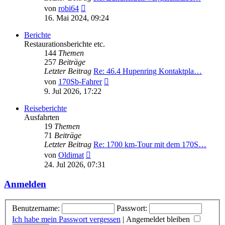
Neuester
von
robi64
Beitrag
16. Mai 2024, 09:24
Berichte
Restaurationsberichte etc.
144
Themen
257
Beiträge
Letzter Beitrag
Re: 46.4 Hupenring Kontaktpla…
Neuester
von
170Sb-Fahrer
Beitrag
9. Jul 2026, 17:22
Reiseberichte
Ausfahrten
19
Themen
71
Beiträge
Letzter Beitrag
Re: 1700 km-Tour mit dem 170S…
Neuester
von
Oldimat
Beitrag
24. Jul 2026, 07:31
Anmelden
Benutzername:
Passwort:
Ich habe mein Passwort vergessen
|
Angemeldet bleiben