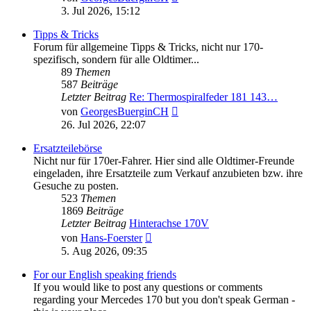
Beitrag
3. Jul 2026, 15:12
Tipps & Tricks
Forum für allgemeine Tipps & Tricks, nicht nur 170-
spezifisch, sondern für alle Oldtimer...
89
Themen
587
Beiträge
Letzter Beitrag
Re: Thermospiralfeder 181 143…
Neuester
von
GeorgesBuerginCH
Beitrag
26. Jul 2026, 22:07
Ersatzteilebörse
Nicht nur für 170er-Fahrer. Hier sind alle Oldtimer-Freunde
eingeladen, ihre Ersatzteile zum Verkauf anzubieten bzw. ihre
Gesuche zu posten.
523
Themen
1869
Beiträge
Letzter Beitrag
Hinterachse 170V
Neuester
von
Hans-Foerster
Beitrag
5. Aug 2026, 09:35
For our English speaking friends
If you would like to post any questions or comments
regarding your Mercedes 170 but you don't speak German -