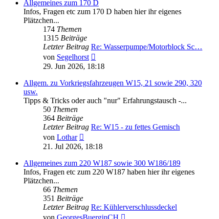
Allgemeines zum 170 D
Infos, Fragen etc zum 170 D haben hier ihr eigenes
Plätzchen...
174
Themen
1315
Beiträge
Letzter Beitrag
Re: Wasserpumpe/Motorblock Sc…
Neuester
von
Segelhorst
Beitrag
29. Jun 2026, 18:18
Allgem. zu Vorkriegsfahrzeugen W15, 21 sowie 290, 320
usw.
Tipps & Tricks oder auch "nur" Erfahrungstausch -...
50
Themen
364
Beiträge
Letzter Beitrag
Re: W15 - zu fettes Gemisch
Neuester
von
Lothar
Beitrag
21. Jul 2026, 18:18
Allgemeines zum 220 W187 sowie 300 W186/189
Infos, Fragen etc zum 220 W187 haben hier ihr eigenes
Plätzchen...
66
Themen
351
Beiträge
Letzter Beitrag
Re: Kühlerverschlussdeckel
Neuester
von
GeorgesBuerginCH