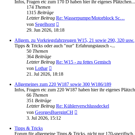
Infos, Fragen etc zum 170 D haben hier ihr eigenes Plätzchen...
174
Themen
1315
Beiträge
Letzter Beitrag
Re: Wasserpumpe/Motorblock Sc…
Neuester
von
Segelhorst
Beitrag
29. Jun 2026, 18:18
Allgem. zu Vorkriegsfahrzeugen W15, 21 sowie 290, 320 usw.
Tipps & Tricks oder auch "nur" Erfahrungstausch -...
50
Themen
364
Beiträge
Letzter Beitrag
Re: W15 - zu fettes Gemisch
Neuester
von
Lothar
Beitrag
21. Jul 2026, 18:18
Allgemeines zum 220 W187 sowie 300 W186/189
Infos, Fragen etc zum 220 W187 haben hier ihr eigenes Plätzch
66
Themen
351
Beiträge
Letzter Beitrag
Re: Kühlerverschlussdeckel
Neuester
von
GeorgesBuerginCH
Beitrag
3. Jul 2026, 15:12
Tipps & Tricks
Forum für allgemeine Tipps & Tricks, nicht nur 170-spezifisch, 