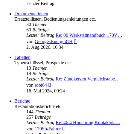
Letzter Beitrag
Dokumentationen
Ersatzteillisten, Bedienungsanleitungen etc.
30
Themen
69
Beiträge
Letzter Beitrag
Re: 00 Werkstattnandbuch 170V…
Neuester
von
GeorgesBuerginCH
Beitrag
2. Aug 2026, 16:34
Tabellen
Typenschlüssel, Prospekte etc.
13
Themen
19
Beiträge
Letzter Beitrag
Re: Zündkerzen Vergleichstabe…
Neuester
von
robi64
Beitrag
16. Mai 2024, 09:24
Berichte
Restaurationsberichte etc.
144
Themen
257
Beiträge
Letzter Beitrag
Re: 46.4 Hupenring Kontaktpla…
Neuester
von
170Sb-Fahrer
Beitrag