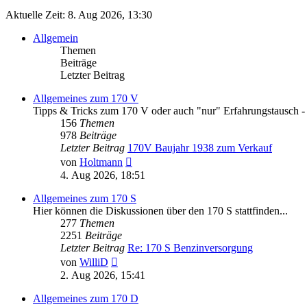
Aktuelle Zeit: 8. Aug 2026, 13:30
Allgemein
Themen
Beiträge
Letzter Beitrag
Allgemeines zum 170 V
Tipps & Tricks zum 170 V oder auch "nur" Erfahrungstausch - hie
156
Themen
978
Beiträge
Letzter Beitrag
170V Baujahr 1938 zum Verkauf
Neuester
von
Holtmann
Beitrag
4. Aug 2026, 18:51
Allgemeines zum 170 S
Hier können die Diskussionen über den 170 S stattfinden...
277
Themen
2251
Beiträge
Letzter Beitrag
Re: 170 S Benzinversorgung
Neuester
von
WilliD
Beitrag
2. Aug 2026, 15:41
Allgemeines zum 170 D