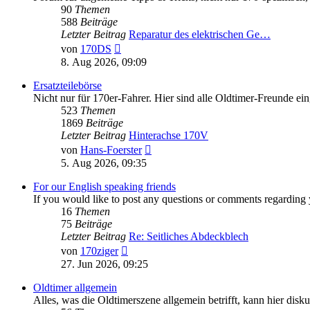
90
Themen
588
Beiträge
Letzter Beitrag
Reparatur des elektrischen Ge…
Neuester
von
170DS
Beitrag
8. Aug 2026, 09:09
Ersatzteilebörse
Nicht nur für 170er-Fahrer. Hier sind alle Oldtimer-Freunde ei
523
Themen
1869
Beiträge
Letzter Beitrag
Hinterachse 170V
Neuester
von
Hans-Foerster
Beitrag
5. Aug 2026, 09:35
For our English speaking friends
If you would like to post any questions or comments regarding 
16
Themen
75
Beiträge
Letzter Beitrag
Re: Seitliches Abdeckblech
Neuester
von
170ziger
Beitrag
27. Jun 2026, 09:25
Oldtimer allgemein
Alles, was die Oldtimerszene allgemein betrifft, kann hier disku