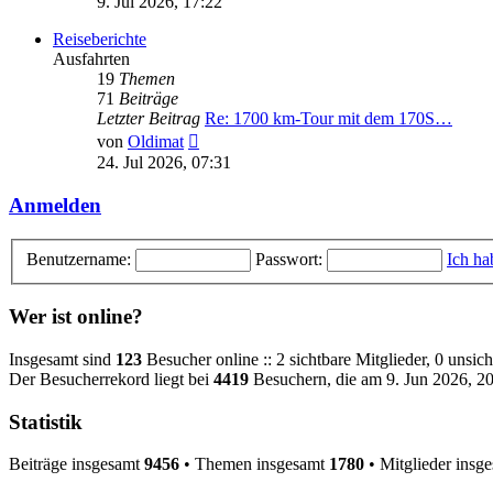
9. Jul 2026, 17:22
Reiseberichte
Ausfahrten
19
Themen
71
Beiträge
Letzter Beitrag
Re: 1700 km-Tour mit dem 170S…
Neuester
von
Oldimat
Beitrag
24. Jul 2026, 07:31
Anmelden
Benutzername:
Passwort:
Ich ha
Wer ist online?
Insgesamt sind
123
Besucher online :: 2 sichtbare Mitglieder, 0 unsi
Der Besucherrekord liegt bei
4419
Besuchern, die am 9. Jun 2026, 20:
Statistik
Beiträge insgesamt
9456
• Themen insgesamt
1780
• Mitglieder insg