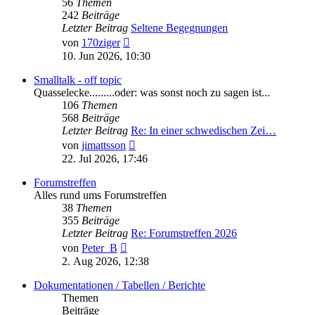
56
Themen
242
Beiträge
Letzter Beitrag
Seltene Begegnungen
Neuester
von
170ziger
Beitrag
10. Jun 2026, 10:30
Smalltalk - off topic
Quasselecke.........oder: was sonst noch zu sagen ist...
106
Themen
568
Beiträge
Letzter Beitrag
Re: In einer schwedischen Zei…
Neuester
von
jimattsson
Beitrag
22. Jul 2026, 17:46
Forumstreffen
Alles rund ums Forumstreffen
38
Themen
355
Beiträge
Letzter Beitrag
Re: Forumstreffen 2026
Neuester
von
Peter_B
Beitrag
2. Aug 2026, 12:38
Dokumentationen / Tabellen / Berichte
Themen
Beiträge