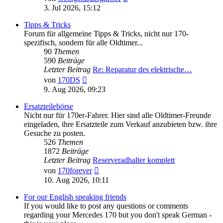
Beitrag
3. Jul 2026, 15:12
Tipps & Tricks
Forum für allgemeine Tipps & Tricks, nicht nur 170-
spezifisch, sondern für alle Oldtimer...
90
Themen
590
Beiträge
Letzter Beitrag
Re: Reparatur des elektrische…
Neuester
von
170DS
Beitrag
9. Aug 2026, 09:23
Ersatzteilebörse
Nicht nur für 170er-Fahrer. Hier sind alle Oldtimer-Freunde
eingeladen, ihre Ersatzteile zum Verkauf anzubieten bzw. ihre
Gesuche zu posten.
526
Themen
1872
Beiträge
Letzter Beitrag
Reserveradhalter komplett
Neuester
von
170forever
Beitrag
10. Aug 2026, 10:11
For our English speaking friends
If you would like to post any questions or comments
regarding your Mercedes 170 but you don't speak German -