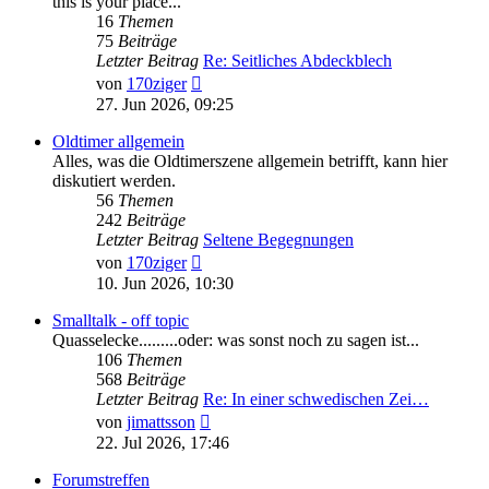
this is your place...
16
Themen
75
Beiträge
Letzter Beitrag
Re: Seitliches Abdeckblech
Neuester
von
170ziger
Beitrag
27. Jun 2026, 09:25
Oldtimer allgemein
Alles, was die Oldtimerszene allgemein betrifft, kann hier
diskutiert werden.
56
Themen
242
Beiträge
Letzter Beitrag
Seltene Begegnungen
Neuester
von
170ziger
Beitrag
10. Jun 2026, 10:30
Smalltalk - off topic
Quasselecke.........oder: was sonst noch zu sagen ist...
106
Themen
568
Beiträge
Letzter Beitrag
Re: In einer schwedischen Zei…
Neuester
von
jimattsson
Beitrag
22. Jul 2026, 17:46
Forumstreffen