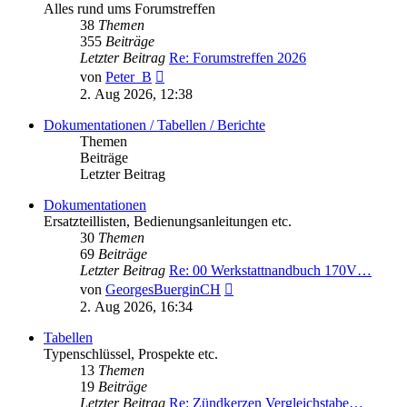
Alles rund ums Forumstreffen
38
Themen
355
Beiträge
Letzter Beitrag
Re: Forumstreffen 2026
Neuester
von
Peter_B
Beitrag
2. Aug 2026, 12:38
Dokumentationen / Tabellen / Berichte
Themen
Beiträge
Letzter Beitrag
Dokumentationen
Ersatzteillisten, Bedienungsanleitungen etc.
30
Themen
69
Beiträge
Letzter Beitrag
Re: 00 Werkstattnandbuch 170V…
Neuester
von
GeorgesBuerginCH
Beitrag
2. Aug 2026, 16:34
Tabellen
Typenschlüssel, Prospekte etc.
13
Themen
19
Beiträge
Letzter Beitrag
Re: Zündkerzen Vergleichstabe…