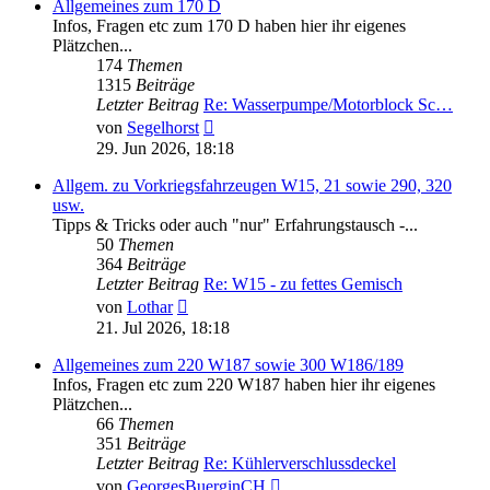
Allgemeines zum 170 D
Infos, Fragen etc zum 170 D haben hier ihr eigenes
Plätzchen...
174
Themen
1315
Beiträge
Letzter Beitrag
Re: Wasserpumpe/Motorblock Sc…
Neuester
von
Segelhorst
Beitrag
29. Jun 2026, 18:18
Allgem. zu Vorkriegsfahrzeugen W15, 21 sowie 290, 320
usw.
Tipps & Tricks oder auch "nur" Erfahrungstausch -...
50
Themen
364
Beiträge
Letzter Beitrag
Re: W15 - zu fettes Gemisch
Neuester
von
Lothar
Beitrag
21. Jul 2026, 18:18
Allgemeines zum 220 W187 sowie 300 W186/189
Infos, Fragen etc zum 220 W187 haben hier ihr eigenes
Plätzchen...
66
Themen
351
Beiträge
Letzter Beitrag
Re: Kühlerverschlussdeckel
Neuester
von
GeorgesBuerginCH