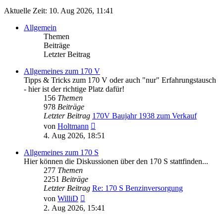
Aktuelle Zeit: 10. Aug 2026, 11:41
Allgemein
Themen
Beiträge
Letzter Beitrag
Allgemeines zum 170 V
Tipps & Tricks zum 170 V oder auch "nur" Erfahrungstausch
- hier ist der richtige Platz dafür!
156
Themen
978
Beiträge
Letzter Beitrag
170V Baujahr 1938 zum Verkauf
Neuester
von
Holtmann
Beitrag
4. Aug 2026, 18:51
Allgemeines zum 170 S
Hier können die Diskussionen über den 170 S stattfinden...
277
Themen
2251
Beiträge
Letzter Beitrag
Re: 170 S Benzinversorgung
Neuester
von
WilliD
Beitrag
2. Aug 2026, 15:41