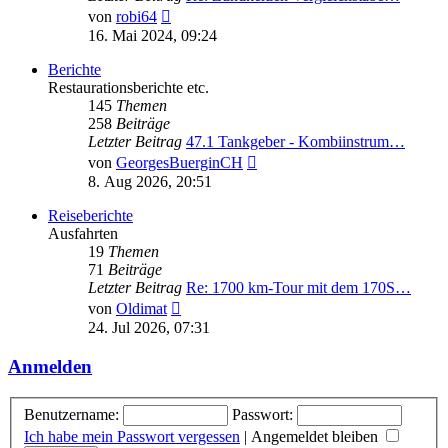
Neuester
von
robi64
Beitrag
16. Mai 2024, 09:24
Berichte
Restaurationsberichte etc.
145
Themen
258
Beiträge
Letzter Beitrag
47.1 Tankgeber - Kombiinstrum…
Neuester
von
GeorgesBuerginCH
Beitrag
8. Aug 2026, 20:51
Reiseberichte
Ausfahrten
19
Themen
71
Beiträge
Letzter Beitrag
Re: 1700 km-Tour mit dem 170S…
Neuester
von
Oldimat
Beitrag
24. Jul 2026, 07:31
Anmelden
Benutzername:
Passwort:
Ich habe mein Passwort vergessen
|
Angemeldet bleiben