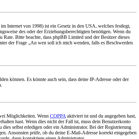
m Internet von 1998) ist ein Gesetz in den USA, welches festlegt,
ungsweise des oder der Erziehungsberechtigten benötigen. Wenn du
nd zu Rate. Bitte beachte, dass phpBB Limited und der Besitzer dieses
 unter der Frage „An wen soll ich mich wenden, falls es Beschwerden
elden können. Es könnte auch sein, dass deine IP-Adresse oder der
n.
 zwei Möglichkeiten. Wenn
COPPA
aktiviert ist und du angegeben hast,
rhalten hast. Wenn dies nicht der Fall ist, muss dein Benutzerkonto
 dies selbst erledigen oder ein Administrator. Bei der Registrierung
ungen. Ansonsten prüfe, ob du deine E-Mail-Adresse korrekt eingegeben
urde, dann kontaktiere einen Administrator.