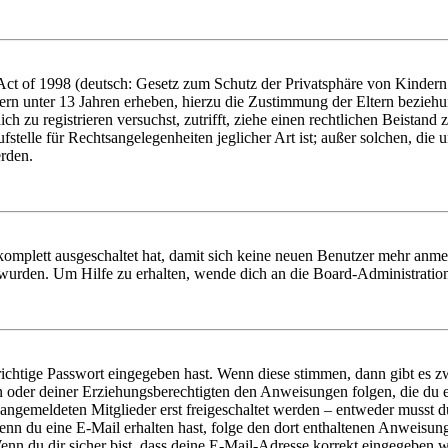
t of 1998 (deutsch: Gesetz zum Schutz der Privatsphäre von Kindern i
ern unter 13 Jahren erheben, hierzu die Zustimmung der Eltern bezieh
dich zu registrieren versuchst, zutrifft, ziehe einen rechtlichen Beista
stelle für Rechtsangelegenheiten jeglicher Art ist; außer solchen, die
erden.
 komplett ausgeschaltet hat, damit sich keine neuen Benutzer mehr anm
 wurden. Um Hilfe zu erhalten, wende dich an die Board-Administratio
richtige Passwort eingegeben hast. Wenn diese stimmen, dann gibt es
ern oder deiner Erziehungsberechtigten den Anweisungen folgen, die du e
 angemeldeten Mitglieder erst freigeschaltet werden – entweder musst du
. Wenn du eine E-Mail erhalten hast, folge den dort enthaltenen Anweis
nn du dir sicher bist, dass deine E-Mail-Adresse korrekt eingegeben w