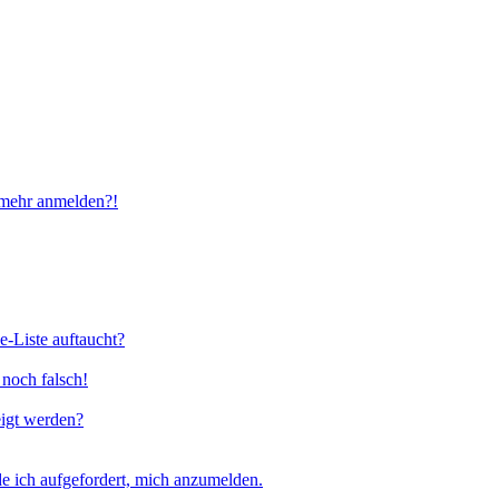
t mehr anmelden?!
e-Liste auftaucht?
 noch falsch!
eigt werden?
e ich aufgefordert, mich anzumelden.