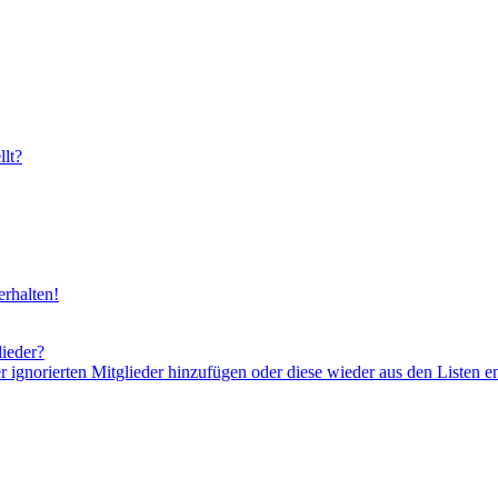
lt?
rhalten!
lieder?
er ignorierten Mitglieder hinzufügen oder diese wieder aus den Listen e