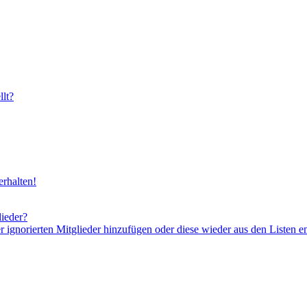
lt?
rhalten!
lieder?
er ignorierten Mitglieder hinzufügen oder diese wieder aus den Listen e