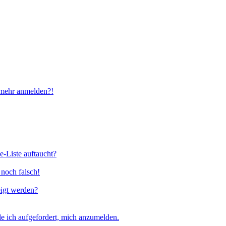
t mehr anmelden?!
e-Liste auftaucht?
 noch falsch!
eigt werden?
e ich aufgefordert, mich anzumelden.