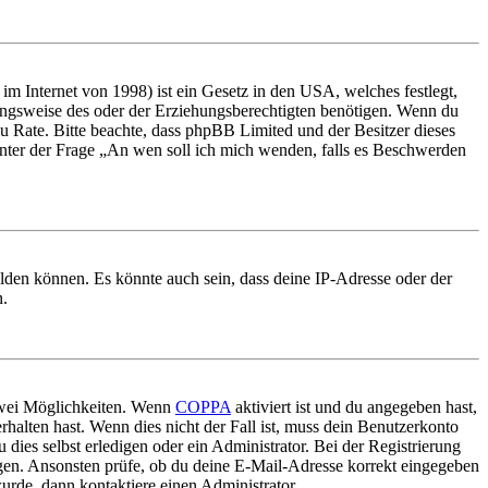
m Internet von 1998) ist ein Gesetz in den USA, welches festlegt,
ungsweise des oder der Erziehungsberechtigten benötigen. Wenn du
nd zu Rate. Bitte beachte, dass phpBB Limited und der Besitzer dieses
 unter der Frage „An wen soll ich mich wenden, falls es Beschwerden
elden können. Es könnte auch sein, dass deine IP-Adresse oder der
n.
 zwei Möglichkeiten. Wenn
COPPA
aktiviert ist und du angegeben hast,
rhalten hast. Wenn dies nicht der Fall ist, muss dein Benutzerkonto
 dies selbst erledigen oder ein Administrator. Bei der Registrierung
ungen. Ansonsten prüfe, ob du deine E-Mail-Adresse korrekt eingegeben
urde, dann kontaktiere einen Administrator.