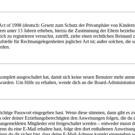
t of 1998 (deutsch: Gesetz zum Schutz der Privatsphäre von Kindern i
ern unter 13 Jahren erheben, hierzu die Zustimmung der Eltern bezieh
dich zu registrieren versuchst, zutrifft, ziehe einen rechtlichen Beista
stelle für Rechtsangelegenheiten jeglicher Art ist; außer solchen, die
erden.
 komplett ausgeschaltet hat, damit sich keine neuen Benutzer mehr anm
 wurden. Um Hilfe zu erhalten, wende dich an die Board-Administratio
richtige Passwort eingegeben hast. Wenn diese stimmen, dann gibt es
ern oder deiner Erziehungsberechtigten den Anweisungen folgen, die du e
 angemeldeten Mitglieder erst freigeschaltet werden – entweder musst du
. Wenn du eine E-Mail erhalten hast, folge den dort enthaltenen Anweis
nn du dir sicher bist, dass deine E-Mail-Adresse korrekt eingegeben w