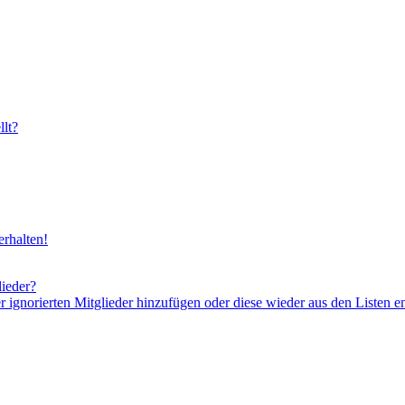
lt?
rhalten!
lieder?
er ignorierten Mitglieder hinzufügen oder diese wieder aus den Listen e