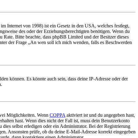
m Internet von 1998) ist ein Gesetz in den USA, welches festlegt,
ungsweise des oder der Erziehungsberechtigten benötigen. Wenn du
nd zu Rate. Bitte beachte, dass phpBB Limited und der Besitzer dieses
 unter der Frage „An wen soll ich mich wenden, falls es Beschwerden
elden können. Es könnte auch sein, dass deine IP-Adresse oder der
n.
 zwei Möglichkeiten. Wenn
COPPA
aktiviert ist und du angegeben hast,
rhalten hast. Wenn dies nicht der Fall ist, muss dein Benutzerkonto
 dies selbst erledigen oder ein Administrator. Bei der Registrierung
ungen. Ansonsten prüfe, ob du deine E-Mail-Adresse korrekt eingegeben
urde, dann kontaktiere einen Administrator.