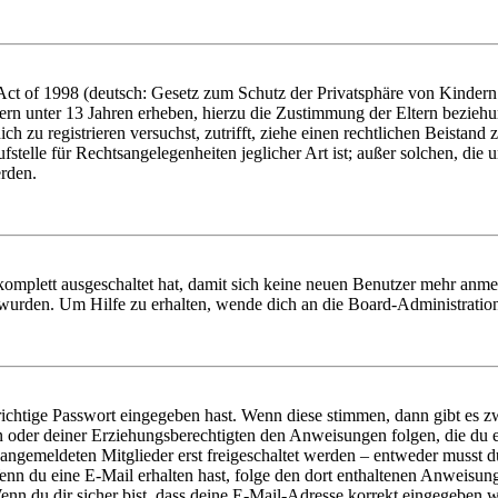
t of 1998 (deutsch: Gesetz zum Schutz der Privatsphäre von Kindern i
ern unter 13 Jahren erheben, hierzu die Zustimmung der Eltern bezieh
dich zu registrieren versuchst, zutrifft, ziehe einen rechtlichen Beista
stelle für Rechtsangelegenheiten jeglicher Art ist; außer solchen, die
erden.
 komplett ausgeschaltet hat, damit sich keine neuen Benutzer mehr anm
 wurden. Um Hilfe zu erhalten, wende dich an die Board-Administratio
richtige Passwort eingegeben hast. Wenn diese stimmen, dann gibt es
ern oder deiner Erziehungsberechtigten den Anweisungen folgen, die du e
 angemeldeten Mitglieder erst freigeschaltet werden – entweder musst du
. Wenn du eine E-Mail erhalten hast, folge den dort enthaltenen Anweis
nn du dir sicher bist, dass deine E-Mail-Adresse korrekt eingegeben w