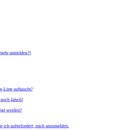
t mehr anmelden?!
e-Liste auftaucht?
 noch falsch!
eigt werden?
e ich aufgefordert, mich anzumelden.