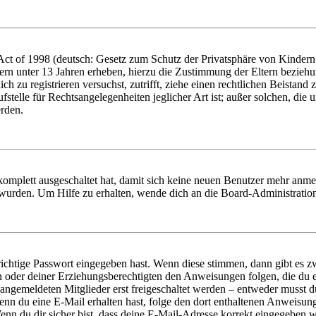
t of 1998 (deutsch: Gesetz zum Schutz der Privatsphäre von Kindern i
ern unter 13 Jahren erheben, hierzu die Zustimmung der Eltern bezieh
dich zu registrieren versuchst, zutrifft, ziehe einen rechtlichen Beista
stelle für Rechtsangelegenheiten jeglicher Art ist; außer solchen, die
erden.
 komplett ausgeschaltet hat, damit sich keine neuen Benutzer mehr anm
 wurden. Um Hilfe zu erhalten, wende dich an die Board-Administratio
richtige Passwort eingegeben hast. Wenn diese stimmen, dann gibt es
ern oder deiner Erziehungsberechtigten den Anweisungen folgen, die du e
 angemeldeten Mitglieder erst freigeschaltet werden – entweder musst du
. Wenn du eine E-Mail erhalten hast, folge den dort enthaltenen Anweis
nn du dir sicher bist, dass deine E-Mail-Adresse korrekt eingegeben w