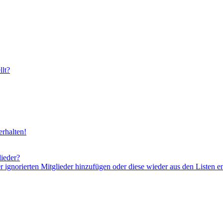
lt?
rhalten!
lieder?
er ignorierten Mitglieder hinzufügen oder diese wieder aus den Listen e