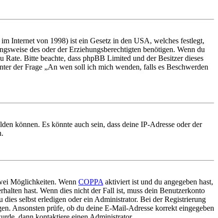
m Internet von 1998) ist ein Gesetz in den USA, welches festlegt,
ungsweise des oder der Erziehungsberechtigten benötigen. Wenn du
nd zu Rate. Bitte beachte, dass phpBB Limited und der Besitzer dieses
 unter der Frage „An wen soll ich mich wenden, falls es Beschwerden
elden können. Es könnte auch sein, dass deine IP-Adresse oder der
n.
 zwei Möglichkeiten. Wenn
COPPA
aktiviert ist und du angegeben hast,
rhalten hast. Wenn dies nicht der Fall ist, muss dein Benutzerkonto
 dies selbst erledigen oder ein Administrator. Bei der Registrierung
ungen. Ansonsten prüfe, ob du deine E-Mail-Adresse korrekt eingegeben
urde, dann kontaktiere einen Administrator.