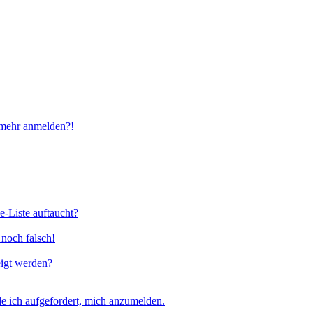
t mehr anmelden?!
e-Liste auftaucht?
 noch falsch!
eigt werden?
e ich aufgefordert, mich anzumelden.